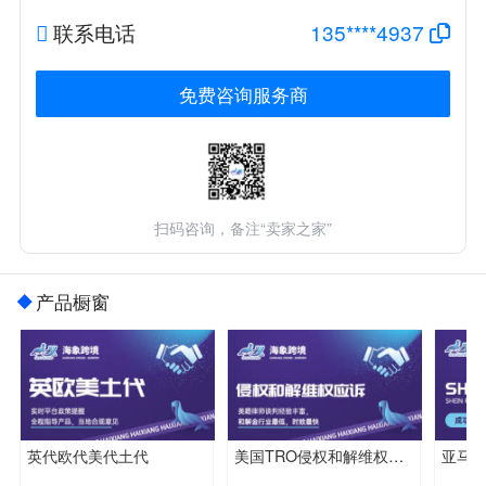
联系电话
135****4937
免费咨询服务商
扫码咨询，备注“卖家之家”
产品橱窗
英代欧代美代土代
美国TRO侵权和解维权应诉