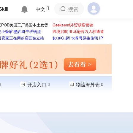
搜索
Skill
中文
匠POD美国工厂美国本土发货
Geeksend外贸获客营销
美小管家 墨西哥专线物流
跨境启航 亚马逊官方入驻通道
5万卖家正在用的店匠独立站
$0.8/G 起! tk养号原生住宅 IP
开店入口
物流海外仓