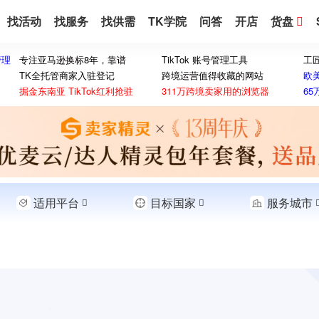
找活动
找服务
找供需
TK学院
问答
开店
货盘
管理
专注亚马逊换标8年，靠谱
TikTok 账号管理工具
工
TK全托管商家入驻登记
跨境运营值得收藏的网站
欧
掘金东南亚 TikTok红利抢驻
311万跨境卖家用的浏览器
6
适用平台
目标国家
服务城市